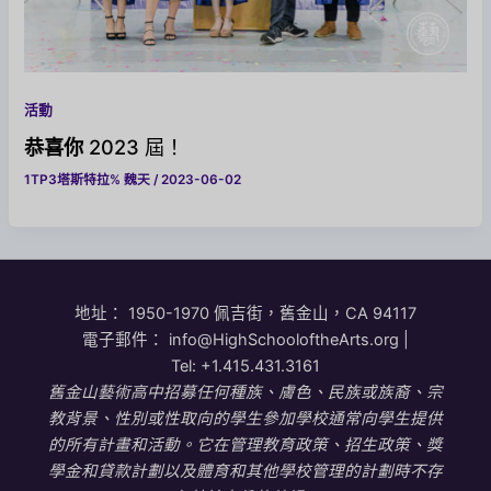
活動
恭喜你
2023 屆！
1TP3塔斯特拉%
魏天
/
2023-06-02
地址：
1950-1970 佩吉街，舊金山，CA 94117
電子郵件：
info@HighSchooloftheArts.org
|
Tel:
+1.415.431.3161
舊金山藝術高中招募任何種族、膚色、民族或族裔、宗
教背景、性別或性取向的學生參加學校通常向學生提供
的所有計畫和活動。它在管理教育政策、招生政策、獎
學金和貸款計劃以及體育和其他學校管理的計劃時不存