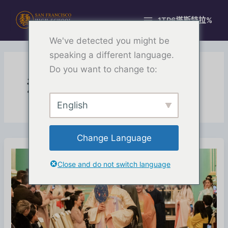
跳
至
1TP6塔斯特拉%
主
We've detected you might be
要
內
speaking a different language.
容
Do you want to change to:
活動
English
Change Language
Close and do not switch language