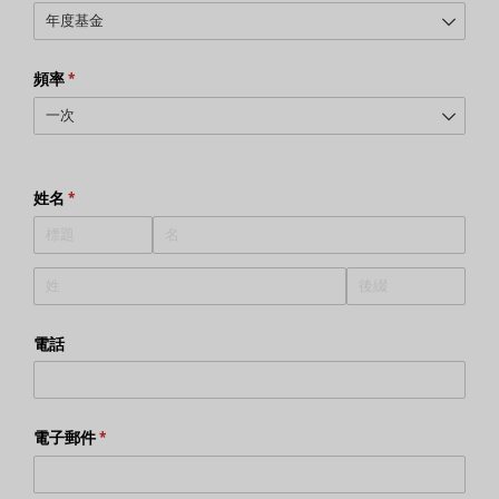
頻率
（必需的）
*
姓名
（必需的）
*
電話
電子郵件
（必需的）
*