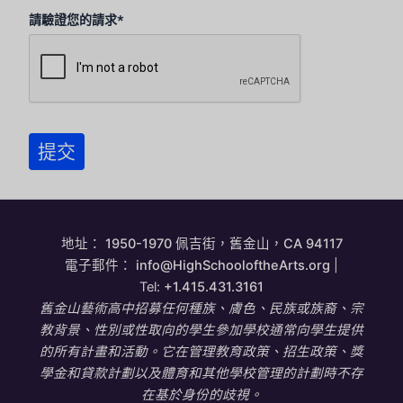
請驗證您的請求*
提交
地址：
1950-1970 佩吉街，舊金山，CA 94117
電子郵件：
info@HighSchooloftheArts.org
|
Tel:
+1.415.431.3161
舊金山藝術高中招募任何種族、膚色、民族或族裔、宗
教背景、性別或性取向的學生參加學校通常向學生提供
的所有計畫和活動。它在管理教育政策、招生政策、獎
學金和貸款計劃以及體育和其他學校管理的計劃時不存
在基於身份的歧視。