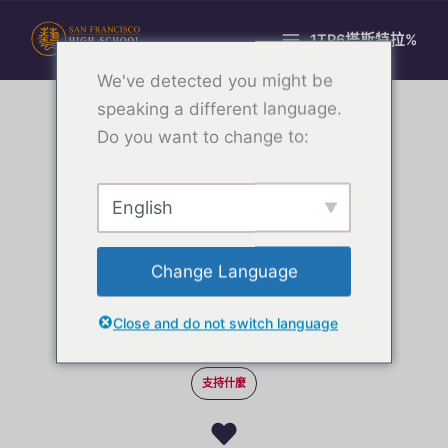
跳
至
1TP6塔斯特拉%
主
We've detected you might be
要
內
speaking a different language.
支持HSArts
容
Do you want to change to:
English
Change Language
立即捐贈
Close and do not switch language
支持什麼