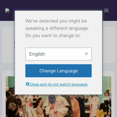
跳
至
内
We've detected you might be
容
speaking a different language.
Do you want to change to:
活动
English
Change Language
Close and do not switch language