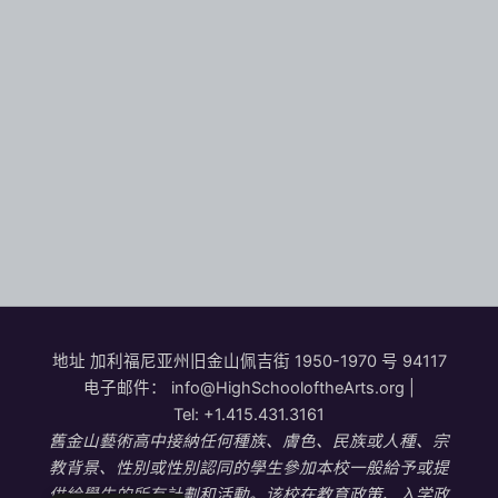
活动
祝贺
2023 届
作者：
司空伟
/
2023-06-02
地址
加利福尼亚州旧金山佩吉街 1950-1970 号 94117
电子邮件：
info@HighSchooloftheArts.org
|
Tel:
+1.415.431.3161
舊金山藝術高中接納任何種族、膚色、民族或人種、宗
教背景、性別或性別認同的學生參加本校一般給予或提
供給學生的所有計劃和活動。该校在教育政策、入学政