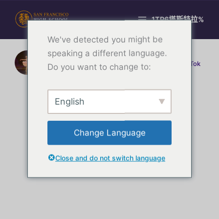
跳
至
1TP6塔斯特拉%
主
We've detected you might be
要
內
speaking a different language.
hsarts_舞蹈
容
三藩市藝術高中的舞蹈學院。.
@hsarts_dance 在 TikTok
Do you want to change to:
和 Twitter 上！
English
Change Language
Close and do not switch language