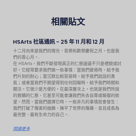
相關貼文
HSArts 社區通訊 - 25 年 11 月和 12 月
十二月向來是我們的燈光、音樂和歡樂慶祝之月，也是我
們的善心月。.
在 HSArts，我們不斷發現真正的仁慈遠遠不只是禮貌或討
好。它經常要求我們做一些事情：當我們疲倦時，給予我
們片刻的耐心；當沉默比較容易時，給予我們說話的勇
氣；或者當我們不期望得到任何回報時，給予我們時間和
關注。它很少是方便的。在最深層次上，也就是我們所說
的救贖的仁慈，它甚至可能會讓我們失去自尊或報復的欲
望。然而，當我們選擇它時，一些非凡的事情就會發生：
我們打破了傷害的枷鎖，撫平了世界的傷痛，並且成長為
最完整、最有生命力的自己。.
閱讀更多