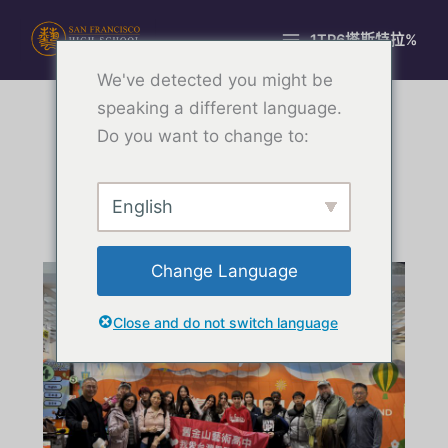
跳
至
1TP6塔斯特拉%
主
We've detected you might be
要
內
speaking a different language.
容
HSArts 社區通訊 - 25 年 4
Do you want to change to:
月和 5 月
English
5 月 7, 2025
Change Language
Close and do not switch language