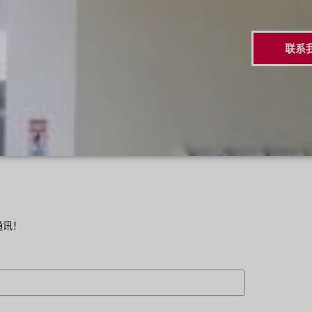
联系
！
通讯！