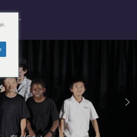
捐赠
ge.
e