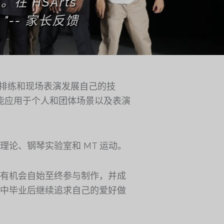
 HSArts
"-- 家长反馈
集排练和现场表演发展自己的技
能应用于个人和团体场景以及表演
论、钢琴实验室和 MT 运动。
有机会自始至终参与制作，并成
中毕业后继续追求自己的爱好做