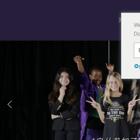
跳
至
关于
内
We
容
Do