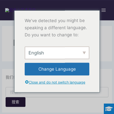
搜
跳
索：
至
内
We've detected you might be
容
speaking a different language.
Do you want to change to:
时令
English
Change Language
我们似乎找不到您想要的东西，或许搜索会有用。
Close and do not switch language